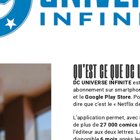
QU'EST CE QUE DC U
DC UNIVERSE INFINITE
est
abonnement sur smartphones
et le
Google Play Store
. P
dire que c’est le « Netflix 
L’application permet, avec l
de plus de
27 000 comics
l’éditeur aux deux lettres.
disponible
6 mois
après le